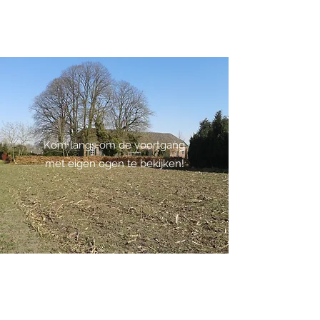
Kom langs om de voortgang
met eigen ogen te bekijken!
©2022 door Monument La Trappe Deurne. Met trots
gemaakt met Wix.com