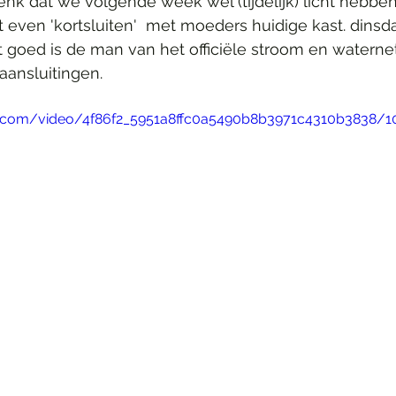
enk dat we volgende week wel (tijdelijk) licht hebben
t even 'kortsluiten'  met moeders huidige kast. dinsd
 goed is de man van het officiële stroom en waterne
ansluitingen.
tic.com/video/4f86f2_5951a8ffc0a5490b8b3971c4310b3838/1