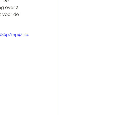
. De 
ag over 2 
t voor de 
080p/mp4/file.