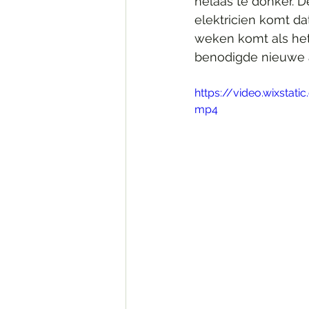
helaas te donker. D
elektricien komt da
weken komt als het
benodigde nieuwe a
https://video.wixsta
mp4