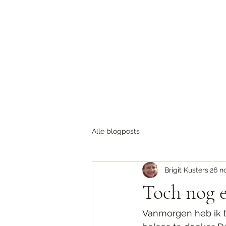
Home
Blog
Over
Nieuws & updates
Tijden
T
Alle blogposts
Brigit Kusters
26 n
Toch nog e
Vanmorgen heb ik t