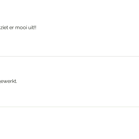
iet er mooi uit!!
ewerkt. 