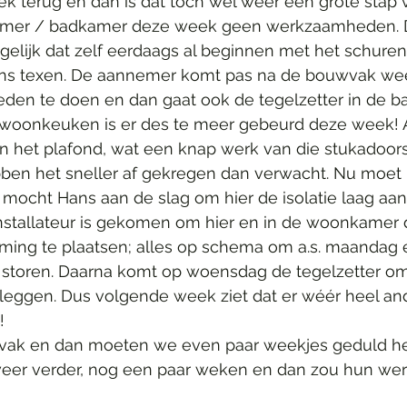
k terug en dan is dat toch wel weer een grote stap vo
amer / badkamer deze week geen werkzaamheden. De
gelijk dat zelf eerdaags al beginnen met het schuren
ns texen. De aannemer komt pas na de bouwvak wee
den te doen en dan gaat ook de tegelzetter in de 
e woonkeuken is er des te meer gebeurd deze week! 
n het plafond, wat een knap werk van die stukadoor
bben het sneller af gekregen dan verwacht. Nu moet
 mocht Hans aan de slag om hier de isolatie laag aan
installateur is gekomen om hier en in de woonkamer 
ming te plaatsen; alles op schema om a.s. maandag 
storen. Daarna komt op woensdag de tegelzetter om 
leggen. Dus volgende week ziet dat er wéér heel and
!
wvak en dan moeten we even paar weekjes geduld he
eer verder, nog een paar weken en dan zou hun werk