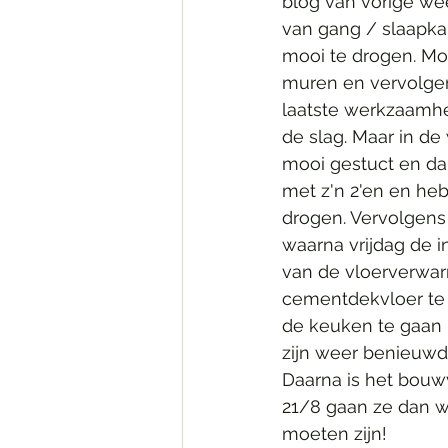
blog van vorige wee
van gang / slaapk
mooi te drogen. Mo
muren en vervolge
laatste werkzaamhe
de slag. Maar in d
mooi gestuct en da
met z'n 2'en en he
drogen. Vervolgens
waarna vrijdag de 
van de vloerverwar
cementdekvloer te 
de keuken te gaan 
zijn weer benieuwd
Daarna is het bou
21/8 gaan ze dan w
moeten zijn!