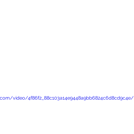
tic.com/video/4f86f2_88c103a14e9448a9bb6824c6d8cd9c4e/