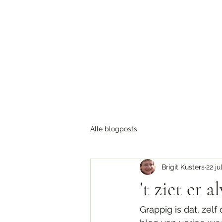
Home
Blog
Over
Nieuws & updates
Tijden
T
Alle blogposts
Brigit Kusters
22 ju
't ziet er 
Grappig is dat, zel