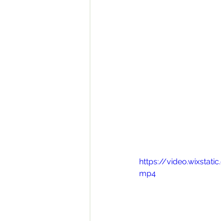
https://video.wixsta
mp4