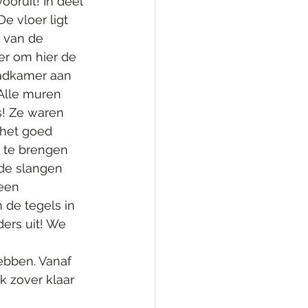
oruit! In deel 
 vloer ligt 
 van de 
r om hier de 
badkamer aan 
Alle muren 
s! Ze waren 
 het goed 
 te brengen 
de slangen 
een 
de tegels in 
ers uit! We 
bben. Vanaf 
 zover klaar 