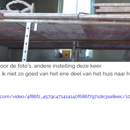
oor de foto's, andere instelling deze keer.
 ik niet zo goed van het ene deel van het huis naar 
tic.com/video/4f86f2_4579c471414140f686f7971de3aa8eec/