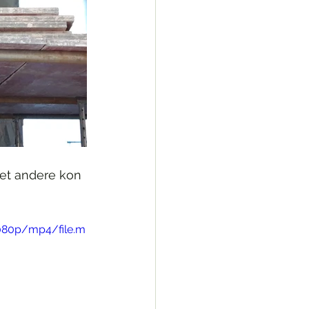
het andere kon 
1080p/mp4/file.m