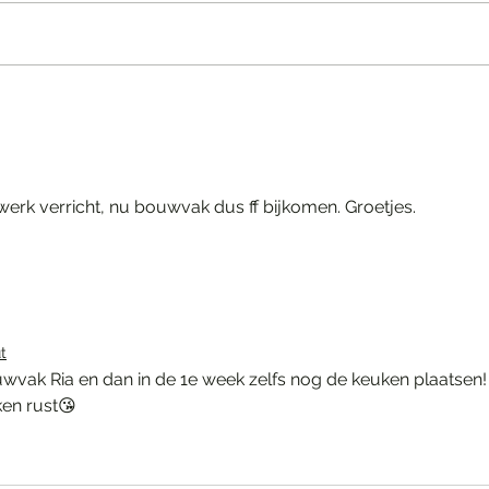
Werk 
Tijd voor een update
werk verricht, nu bouwvak dus ff bijkomen. Groetjes.
t
wvak Ria en dan in de 1e week zelfs nog de keuken plaatsen!
en rust😘