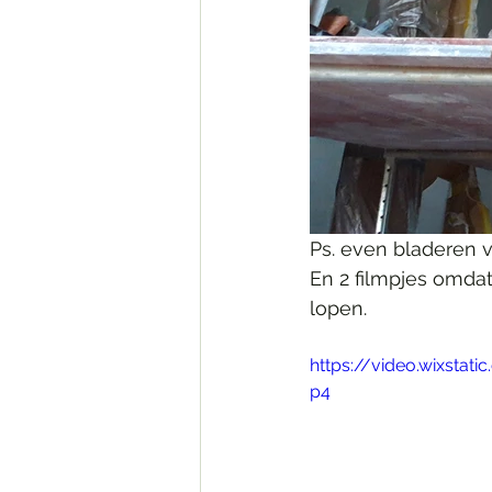
Ps. even bladeren v
En 2 filmpjes omdat
lopen.
https://video.wixsta
p4