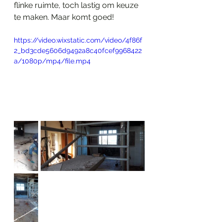
flinke ruimte, toch lastig om keuze 
te maken. Maar komt goed!
https://video.wixstatic.com/video/4f86f
2_bd3cde5606d9492a8c40fcef9968422
a/1080p/mp4/file.mp4