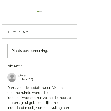
4 opmerkingen
Werk weer opgestart
Tijd voor een update
Plaats een opmerking...
Nieuwste
pieter
14 feb 2023
Dank voor de update weer! Wat 'n 
enorme ruimte wordt die 
'doorzon'woonkeuken zo, nu de meeste 
muren zijn uitgebroken, lijkt me 
inderdaad moeilijk om er invulling aan 