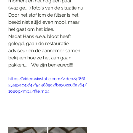
moment en net nog een paar 
(wazige.....) foto's van de situatie nu. 
Door het stof icm de flitser is het 
beeld niet altijd even mooi, maar 
het gaat om het idee.
Nadat Hans e.e.a. bloot heeft 
gelegd, gaan de restauratie 
adviseur en de aannemer samen 
bekijken hoe ze het aan gaan 
pakken....... We zijn benieuwd!!!
https://video.wixstatic.com/video/4f86f
2_a93ac43f47f544889c2fba302206a764/
1080p/mp4/file.mp4